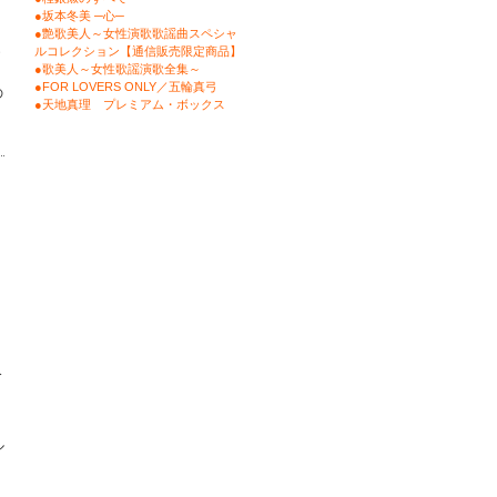
●坂本冬美 ─心─
●艶歌美人～女性演歌歌謡曲スペシャ
ルコレクション【通信販売限定商品】
●歌美人～女性歌謡演歌全集～
●FOR LOVERS ONLY／五輪真弓
の
●天地真理 プレミアム・ボックス
ッ
今
ル