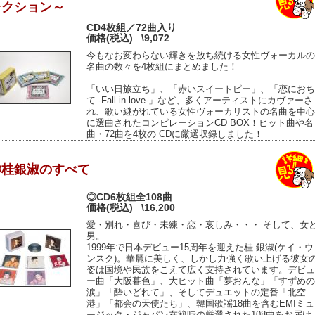
レクション～
CD4枚組／72曲入り
価格(税込)
\9,072
今もなお変わらない輝きを放ち続ける女性ヴォーカルの
名曲の数々を4枚組にまとめました！
「いい日旅立ち」、「赤いスイートピー」、「恋におち
て -Fall in love-」など、多くアーティストにカヴァーさ
れ、歌い継がれている女性ヴォーカリストの名曲を中心
に選曲されたコンピレーションCD BOX！ヒット曲や名
曲・72曲を4枚の CDに厳選収録しました！
◎桂銀淑のすべて
◎CD6枚組全108曲
価格(税込)
\16,200
愛・別れ・喜び・未練・恋・哀しみ・・・ そして、女
男。
1999年で日本デビュー15周年を迎えた桂 銀淑(ケイ・ウ
ンスク)。華麗に美しく、しかし力強く歌い上げる彼女
姿は国境や民族をこえて広く支持されています。デビュ
ー曲「大阪暮色」、大ヒット曲「夢おんな」「すずめの
涙」「酔いどれて」、そしてデュエットの定番「北空
港」「都会の天使たち」、韓国歌謡18曲を含むEMIミュ
ージック・ジャパン在籍時の厳選された108曲をお届け