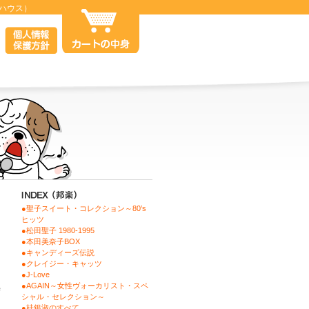
ルハウス）
●聖子スイート・コレクション～80’s
ヒッツ
●松田聖子 1980-1995
●本田美奈子BOX
●キャンディーズ伝説
●クレイジー・キャッツ
●J-Love
●AGAIN～女性ヴォーカリスト・スペ
時
シャル・セレクション～
●桂銀淑のすべて