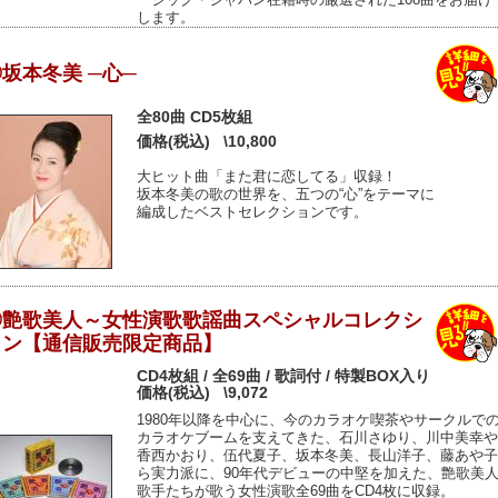
します。
坂本冬美 ─心─
全80曲 CD5枚組
価格(税込)
\10,800
大ヒット曲「また君に恋してる」収録！
坂本冬美の歌の世界を、五つの“心”をテーマに
編成したベストセレクションです。
◎艶歌美人～女性演歌歌謡曲スペシャルコレクシ
ョン【通信販売限定商品】
CD4枚組 / 全69曲 / 歌詞付 / 特製BOX入り
価格(税込)
\9,072
1980年以降を中心に、今のカラオケ喫茶やサークルで
カラオケブームを支えてきた、石川さゆり、川中美幸や
香西かおり、伍代夏子、坂本冬美、長山洋子、藤あや子
ら実力派に、90年代デビューの中堅を加えた、艶歌美
歌手たちが歌う女性演歌全69曲をCD4枚に収録。