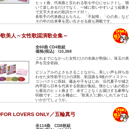
ヒット曲、代表曲と言われる歌を中心にセレクトし、聴
いて楽しめるだけでなく、一緒に歌いやすいよう縦書き
で文字大きめの歌詞カード付！。
各歌手の代表曲はもちろん、「不如帰」「心の糸」など
その年の出来事を思い出させる曲も満載です。
◎歌美人～女性歌謡演歌全集～
全60曲 CD4枚組
価格(税込)
\10,368
これまでになかった女性だけの名曲が勢揃い。珠玉の美
声を完全収録。
ビジュアルのよさもさることながら、美しい声も持ち合
わせた女性歌手だけの演歌、歌謡曲を4枚のディスクへ
コンパクトに収録。藤あや子をはじめ、伍代夏子や城之
内早苗ら日本を代表する歌姫が集結。懐かしいあの歌か
ら最近のヒット曲まで、余すことなくお届けする豪華な
60曲です。これを機会に、“歌美人”に酔いしれてみては
いかがでしょうか。
FOR LOVERS ONLY／五輪真弓
全114曲 CD8枚組