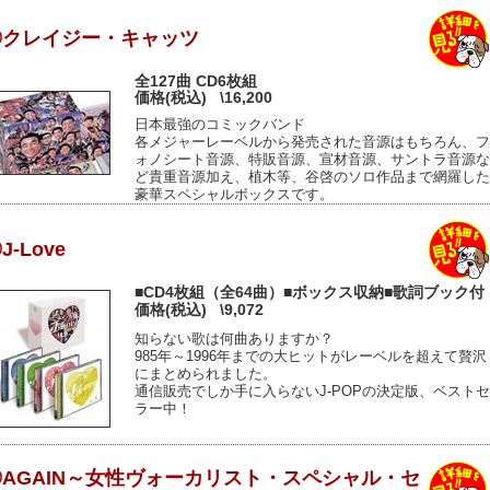
◎クレイジー・キャッツ
全127曲 CD6枚組
価格(税込)
\16,200
日本最強のコミックバンド
各メジャーレーベルから発売された音源はもちろん、フ
ォノシート音源、特販音源、宣材音源、サントラ音源な
ど貴重音源加え、植木等、谷啓のソロ作品まで網羅した
豪華スペシャルボックスです。
J-Love
■CD4枚組（全64曲）■ボックス収納■歌詞ブック付
価格(税込)
\9,072
知らない歌は何曲ありますか？
985年～1996年までの大ヒットがレーベルを超えて贅沢
にまとめられました。
通信販売でしか手に入らないJ-POPの決定版、ベストセ
ラー中！
◎AGAIN～女性ヴォーカリスト・スペシャル・セ