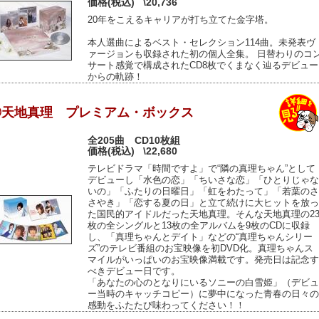
価格(税込)
\20,736
20年をこえるキャリアが打ち立てた金字塔。
本人選曲によるベスト・セレクション114曲。未発表ヴ
ァージョンも収録された初の個人全集。 日替わりのコ
サート感覚で構成されたCD8枚でくまなく辿るデビュー
からの軌跡！
◎天地真理 プレミアム・ボックス
全205曲 CD10枚組
価格(税込)
\22,680
テレビドラマ「時間ですよ」で“隣の真理ちゃん”として
デビューし「水色の恋」「ちいさな恋」「ひとりじゃな
いの」「ふたりの日曜日」「虹をわたって」「若葉のさ
さやき」「恋する夏の日」と立て続けに大ヒットを放っ
た国民的アイドルだった天地真理。そんな天地真理の2
枚の全シングルと13枚の全アルバムを9枚のCDに収録
し、「真理ちゃんとデイト」などの“真理ちゃんシリー
ズ”のテレビ番組のお宝映像を初DVD化。真理ちゃんス
マイルがいっぱいのお宝映像満載です。発売日は記念す
べきデビュー日です。
「あなたの心のとなりにいるソニーの白雪姫」（デビュ
ー当時のキャッチコピー）に夢中になった青春の日々の
感動をふたたび味わってください！！