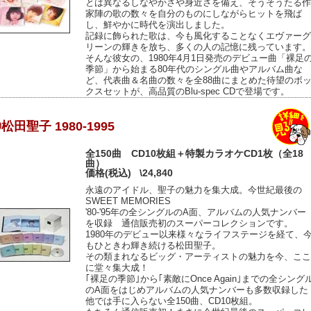
とは異なるしなやかさや身近さを備え、そうそうたる作
家陣の歌の数々を自分のものにしながらヒットを飛ば
し、鮮やかに時代を演出しました。
記録に飾られた歌は、今も風化することなくエヴァーグ
リーンの輝きを放ち、多くの人の記憶に残っています。
そんな彼女の、1980年4月1日発売のデビュー曲「裸足
季節」から始まる80年代のシングル曲やアルバム曲な
ど、代表曲＆名曲の数々を全88曲にまとめた待望のボ
クスセットが、高品質のBlu-spec CDで登場です。
松田聖子 1980-1995
全150曲 CD10枚組＋特製カラオケCD1枚（全18
曲）
価格(税込)
\24,840
永遠のアイドル、聖子の魅力を集大成。今世紀最後の
SWEET MEMORIES
'80-'95年の全シングルのA面、アルバムの人気ナンバー
を収録 通信販売初のスーパーコレクションです。
1980年のデビュー以来様々なライフステージを経て、
もひときわ輝き続ける松田聖子。
その類まれなるビッグ・アーティストの魅力を今、ここ
に堂々集大成！
｢裸足の季節｣から｢素敵にOnce Again｣までの全シング
のA面をはじめアルバムの人気ナンバーも多数収録した
他では手に入らない全150曲、CD10枚組。