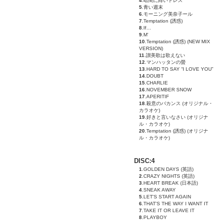
4
.暗闇に緋いドレス
5
.青い週末
6
.モーニング美奈子ール
7
.Temptation (誘惑)
8
.If…
9
.M'
10
.Temptation (誘惑) (NEW MIX
VERSION)
11
.讃美歌は歌えない
12
.マンハッタンの螢
13
.HARD TO SAY “I LOVE YOU”
14
.DOUBT
15
.CHARLIE
16
.NOVEMBER SNOW
17
.APERITIF
18
.殺意のバカンス (オリジナル・
カラオケ)
19
.好きと言いなさい (オリジナ
ル・カラオケ)
20
.Temptation (誘惑) (オリジナ
ル・カラオケ)
DISC:4
1
.GOLDEN DAYS (英語)
2
.CRAZY NIGHTS (英語)
3
.HEART BREAK (日本語)
4
.SNEAK AWAY
5
.LET'S START AGAIN
6
.THAT'S THE WAY I WANT IT
7
.TAKE IT OR LEAVE IT
8
.PLAYBOY