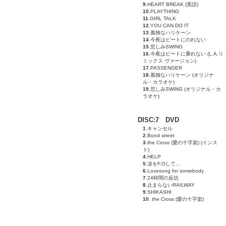
9
.HEART BREAK (英語)
10
.PLAYTHING
11
.GIRL TALK
12
.YOU CAN DO IT
13
.孤独なハリケーン
14
.今夜はビートにのれない
15
.悲しみSWING
16
.今夜はビートに乗れない (L.A.リ
ミックス ヴァージョン)
17
.PASSENGER
18
.孤独なハリケーン (オリジナ
ル・カラオケ)
19
.悲しみSWING (オリジナル・カ
ラオケ)
DISC:7 DVD
1
.キャンセル
2
.Bond street
3
.the Cross (愛の十字架) (インス
ト)
4
.HELP
5
.涙をF.Oして…
6
.Lovesong for somebody
7
.24時間の反抗
8
.止まらないRAILWAY
9
.SHIKASHI
10
. the Cross (愛の十字架)