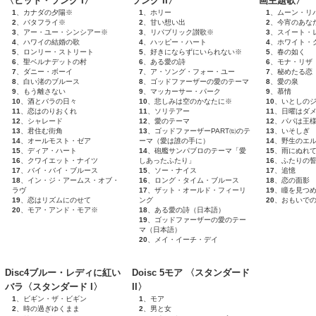
〈ヒット・ソング I〉
ソング II〉
画主題歌〉
1
、カナダの夕陽※
1
、ホリー
1
、ムーン・リ
2
、バタフライ※
2
、甘い想い出
2
、今宵のあな
3
、アー・ユー・シンシアー※
3
、リパブリック讃歌※
3
、スイート・
4
、ハワイの結婚の歌
4
、ハッピー・ハート
4
、ホワイト・
5
、ロンリー・ストリート
5
、好きにならずにいられない※
5
、春の如く
6
、聖ベルナデットの村
6
、ある愛の詩
6
、モナ・リザ
7
、ダニー・ボーイ
7
、ア・ソング・フォー・ユー
7
、秘めたる恋
8
、白い渚のブルース
8
、ゴッドファーザーの愛のテーマ
8
、愛の泉
9
、もう離さない
9
、マッカーサー・パーク
9
、慕情
10
、酒とバラの日々
10
、悲しみは空のかなたに※
10
、いとしの
11
、恋はのりおくれ
11
、ソリテアー
11
、日曜はダ
12
、シャレード
12
、愛のテーマ
12
、パパは王
13
、君住む街角
13
、ゴッドファーザーPART㈼のテ
13
、いそしぎ
14
、オールモスト・ゼア
ーマ（愛は誰の手に）
14
、野生のエ
15
、ディア・ハート
14
、砲艦サンパブロのテーマ「愛
15
、雨にぬれ
16
、クワイエット・ナイツ
しあったふたり」
16
、ふたりの
17
、バイ・バイ・ブルース
15
、ソー・ナイス
17
、追憶
18
、イン・ジ・アームス・オブ・
16
、ロング・タイム・ブルース
18
、恋の面影
ラヴ
17
、ザット・オールド・フィーリ
19
、瞳を見つ
19
、恋はリズムにのせて
ング
20
、おもいで
20
、モア・アンド・モア※
18
、ある愛の詩（日本語）
19
、ゴッドファーザーの愛のテー
マ（日本語）
20
、メイ・イーチ・デイ
Disc4ブルー・レディに紅い
Doisc 5モア 〈スタンダード
バラ〈スタンダード I〉
II〉
1
、ビギン・ザ・ビギン
1
、モア
2
、時の過ぎゆくまま
2
、男と女