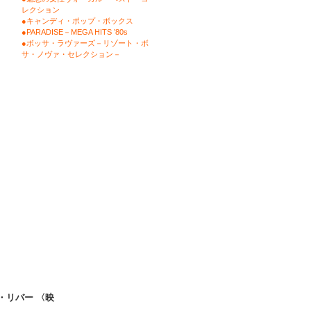
レクション
●キャンディ・ポップ・ボックス
●PARADISE－MEGA HITS ’80s
●ボッサ・ラヴァーズ－リゾート・ボ
サ・ノヴァ・セレクション－
ン・リバー 〈映