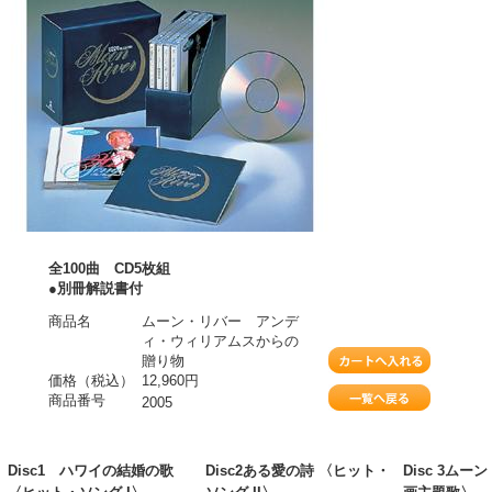
全100曲 CD5枚組
●別冊解説書付
商品名
ムーン・リバー アンデ
ィ・ウィリアムスからの
贈り物
価格（税込）
12,960円
商品番号
2005
Disc1 ハワイの結婚の歌
Disc2ある愛の詩 〈ヒット・
Disc 3ムー