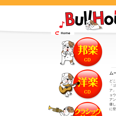
ム
どこ
「ゴ
ア」
ョウ
アン
優し
に登