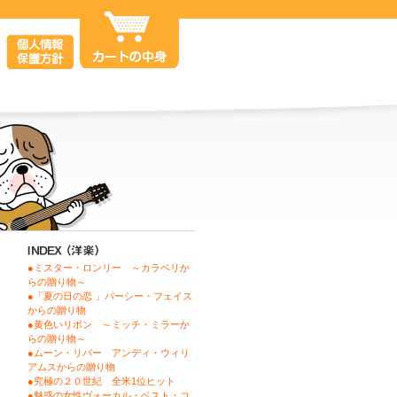
●ミスター・ロンリー ～カラベリか
らの贈り物～
●「夏の日の恋 」パーシー・フェイス
からの贈り物
●黄色いリボン ～ミッチ・ミラーか
らの贈り物～
●ムーン・リバー アンディ・ウィリ
アムスからの贈り物
●究極の２０世紀 全米1位ヒット
●魅惑の女性ヴォーカル・ベスト・コ