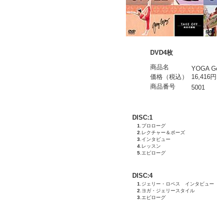
DVD4枚
商品名
YOGA Ge
価格（税込）
16,416円
商品番号
5001
DISC:1
1
.プロローグ
2
.レクチャー＆ポーズ
3
.インタビュー
4
.レッスン
5
.エピローグ
DISC:4
1
.ジェリー・ロペス インタビュー
2
.ヨガ・ジェリースタイル
3
.エピローグ