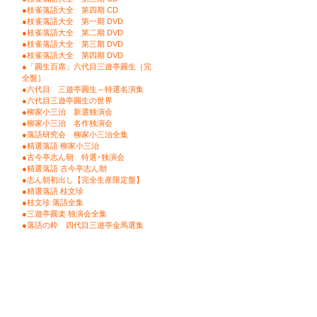
●枝雀落語大全 第四期 CD
●枝雀落語大全 第一期 DVD
●枝雀落語大全 第二期 DVD
●枝雀落語大全 第三期 DVD
●枝雀落語大全 第四期 DVD
●「圓生百席」六代目三遊亭圓生［完
全盤］
●六代目 三遊亭圓生～特選名演集
●六代目三遊亭圓生の世界
●柳家小三治 新選独演会
●柳家小三治 名作独演会
●落語研究会 柳家小三治全集
●精選落語 柳家小三治
●古今亭志ん朝 特選･独演会
●精選落語 古今亭志ん朝
●志ん朝初出し【完全生産限定盤】
●精選落語 桂文珍
●桂文珍 落語全集
●三遊亭圓楽 独演会全集
●落語の粋 四代目三遊亭金馬選集