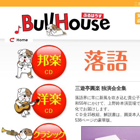
三
三遊亭圓楽 独演会全集
落語界に常に新風を吹き込む貴公子
和55年にかけて、上野鈴本演芸場で
化でお届けします。
ＣＤ全15枚組、解説書は、圓楽本
538ページの豪華版。