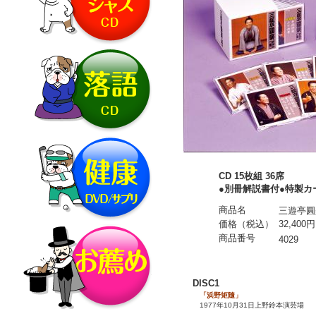
CD 15枚組 36席
●別冊解説書付●特製カ
商品名
三遊亭圓
価格（税込）
32,400円
商品番号
4029
DISC1
「浜野矩隨」
1977年10月31日上野鈴本演芸場