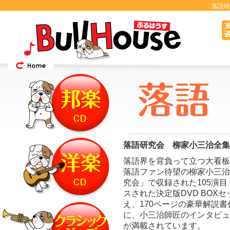
落語研
落語研究会 柳家小三治全集
落語界を背負って立つ大看板
落語ファン待望の柳家小三治
究会」で収録された105演目
スされた決定版DVD BOX
え、170ページの豪華解説
に、小三治師匠のインタビュ
が満載されています。