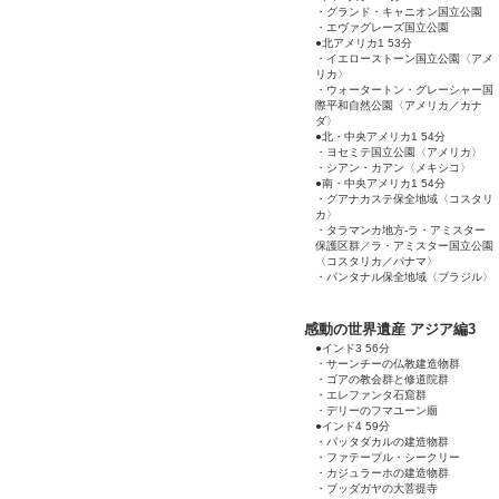
・グランド・キャニオン国立公園
・エヴァグレーズ国立公園
●北アメリカ1 53分
・イエローストーン国立公園〈アメ
リカ〉
・ウォータートン・グレーシャー国
際平和自然公園〈アメリカ／カナ
ダ〉
●北・中央アメリカ1 54分
・ヨセミテ国立公園〈アメリカ〉
・シアン・カアン〈メキシコ〉
●南・中央アメリカ1 54分
・グアナカステ保全地域〈コスタリ
カ〉
・タラマンカ地方‐ラ・アミスター
保護区群／ラ・アミスター国立公園
〈コスタリカ／パナマ〉
・パンタナル保全地域〈ブラジル〉
感動の世界遺産 アジア編3
●インド3 56分
・サーンチーの仏教建造物群
・ゴアの教会群と修道院群
・エレファンタ石窟群
・デリーのフマユーン廟
●インド4 59分
・パッタダカルの建造物群
・ファテープル・シークリー
・カジュラーホの建造物群
・ブッダガヤの大菩提寺