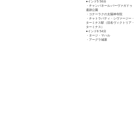
●インド5 56分
・チャンパネール-パーヴァガドゥ
遺跡公園
・コナーラクの太陽神寺院
・チャトラパティ・シヴァージー・
ターミナス駅（旧名ヴィクトリア・
ターミナス）
●インド6 54分
・タージ・マハル
・アーグラ城塞