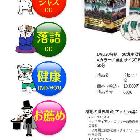
DVD20枚組 50遺産収
●カラー／画面サイズ1
50分
商品名
Dセット
産
価格（税込）
10,800円
商品番号
6006
感動の世界遺産 アメリカ編4
●カナダ1 54分
・カナディアン・ロッキー山脈自然
公園群
・恐竜州立自然公園（ダイナソール
州立公園）
●アメリカ1 53分